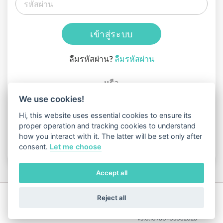
เข้าสู่ระบบ
ลืมรหัสผ่าน
?
ลืมรหัสผ่าน
หรือ
We use cookies!
เข้าร่วม
GeneusDNA
?
สร้างบัญชีผู้ใช้
Hi, this website uses essential cookies to ensure its
proper operation and tracking cookies to understand
การลงชื่อเข้าใช้แสดงว่าคุณได้อ่านและยอมรับข้อ
how you interact with it. The latter will be set only after
กำหนดในการให้
เงื่อนไขการให้บริการ
และ
นโยบาย
consent.
Let me choose
ความเป็นส่วนตัว
Accept all
TERMS OF
PRIVACY
Reject all
SERVICE
POLICY
© 2026 GENEUSDNA.COM
v3.0.10780-05082026